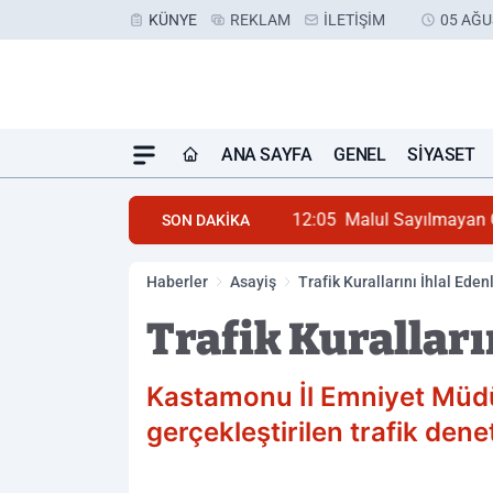
KÜNYE
REKLAM
İLETIŞIM
05 AĞU
ANA SAYFA
GENEL
SIYASET
12:05
Malul Sayılmayan G
SON DAKİKA
Haberler
Asayiş
Trafik Kurallarını İhlal Ede
Trafik Kuralları
Kastamonu İl Emniyet Müdü
gerçekleştirilen trafik den