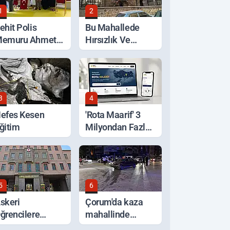
1
2
ehit Polis
Bu Mahallede
emuru Ahmet
Hırsızlık Ve
ahan'a Vefa
Kötülüğe Geçit
Verilmiyor
3
4
efes Kesen
'Rota Maarif' 3
ğitim
Milyondan Fazla
Ziyaret Edildi
5
6
skeri
Çorum'da kaza
ğrencilere
mahallinde
ağlanacak
arbede: Yardım