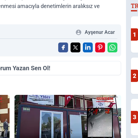
T
İ
enmesi amacıyla denetimlerin aralıksız ve
A
Ayşenur Acar
1
orum Yazan Sen Ol!
2
3