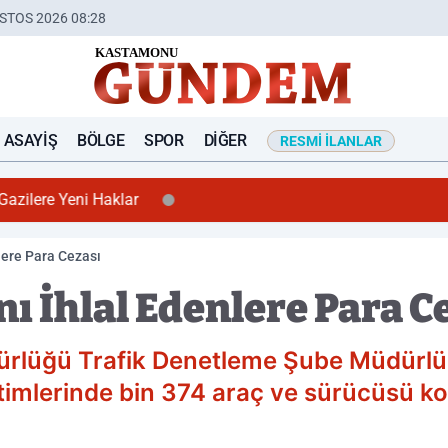
STOS 2026 08:28
ASAYIŞ
BÖLGE
SPOR
DIĞER
RESMI İLANLAR
azilere Yeni Haklar
nlere Para Cezası
nı İhlal Edenlere Para C
rlüğü Trafik Denetleme Şube Müdürlüğ
etimlerinde bin 374 araç ve sürücüsü kon