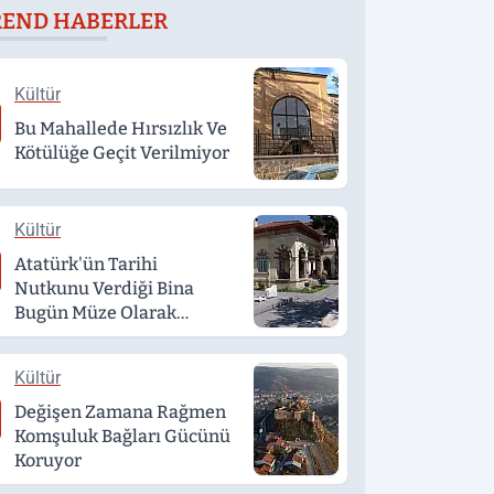
REND HABERLER
mkanlar
etmek isteyen
çıklandı
genç, alkollü
sürücü tarafından
Kültür
darp edildi
Bu Mahallede Hırsızlık Ve
Kötülüğe Geçit Verilmiyor
Kültür
Atatürk'ün Tarihi
Nutkunu Verdiği Bina
Bugün Müze Olarak
Hizmet Veriyor
Kültür
Değişen Zamana Rağmen
Komşuluk Bağları Gücünü
Koruyor