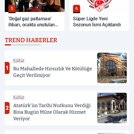
5
6
'Doğal gaz patlaması'
Süper Ligde Yeni
ihbarı, ocakta unutulan
Sezonun İsmi Açıklandı
yemek çıktı
TREND HABERLER
Kültür
1
Bu Mahallede Hırsızlık Ve Kötülüğe
Geçit Verilmiyor
Kültür
Atatürk'ün Tarihi Nutkunu Verdiği
2
Bina Bugün Müze Olarak Hizmet
Veriyor