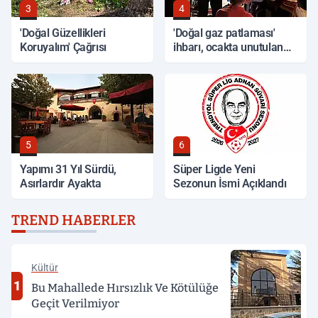
3
4
'Doğal Güzellikleri
'Doğal gaz patlaması'
Koruyalım' Çağrısı
ihbarı, ocakta unutulan
yemek çıktı
5
6
Yapımı 31 Yıl Sürdü,
Süper Ligde Yeni
Asırlardır Ayakta
Sezonun İsmi Açıklandı
TREND HABERLER
Kültür
1
Bu Mahallede Hırsızlık Ve Kötülüğe
Geçit Verilmiyor