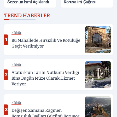
Sezonun İsmi Açıklandı
Koruyalım' Çağrısı
TREND HABERLER
Kültür
1
Bu Mahallede Hırsızlık Ve Kötülüğe
Geçit Verilmiyor
Kültür
Atatürk'ün Tarihi Nutkunu Verdiği
2
Bina Bugün Müze Olarak Hizmet
Veriyor
Kültür
3
Değişen Zamana Rağmen
Komşuluk Bağları Gücünü Koruyor