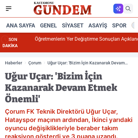
ANA SAYFA
GENEL
SIYASET
ASAYIŞ
SPOR
R
Öğretmenlerin Yer Değiştirme Sonuçları Açıklandı
SON
DAKİKA
Haberler
Çorum
Uğur Uçar: 'Bizim İçin Kazanarak Devam
Etmek Önemli'
Uğur Uçar: 'Bizim İçin
Kazanarak Devam Etmek
Önemli'
Çorum FK Teknik Direktörü Uğur Uçar,
Hatayspor maçının ardından, İkinci yarıdaki
oyuncu değişiklikleriyle beraber takım
reaksiyon gösterdi ve 3 puana uzandı.