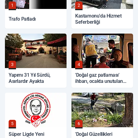
1
2
Kastamonu'da Hizmet
Trafo Patladı
Seferberliği
3
4
Yapımı 31 Yıl Sürdü,
'Doğal gaz patlaması'
Asırlardır Ayakta
ihbarı, ocakta unutulan
yemek çıktı
5
6
Süper Ligde Yeni
'Doğal Güzellikleri