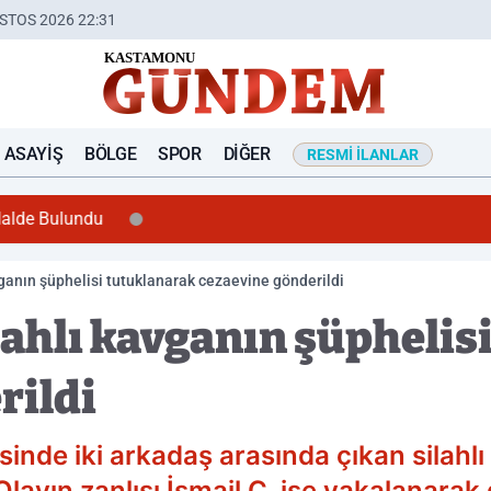
STOS 2026 22:31
ASAYIŞ
BÖLGE
SPOR
DIĞER
RESMI İLANLAR
Halde Bulundu
vganın şüphelisi tutuklanarak cezaevine gönderildi
lahlı kavganın şüphelis
rildi
inde iki arkadaş arasında çıkan silahl
layın zanlısı İsmail Ç. ise yakalanarak g