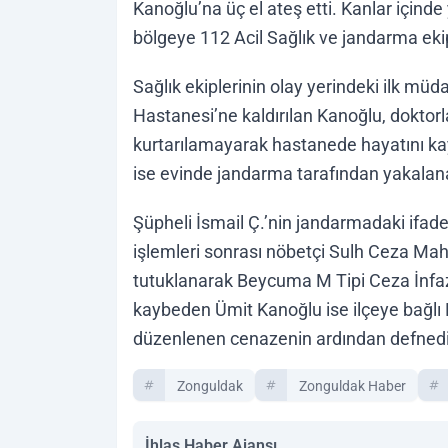
Kanoğlu’na üç el ateş etti. Kanlar içinde
bölgeye 112 Acil Sağlık ve jandarma ekip
Sağlık ekiplerinin olay yerindeki ilk m
Hastanesi’ne kaldırılan Kanoğlu, dokto
kurtarılamayarak hastanede hayatını kayb
ise evinde jandarma tarafından yakalanar
Şüpheli İsmail Ç.’nin jandarmadaki ifade
işlemleri sonrası nöbetçi Sulh Ceza Mah
tutuklanarak Beycuma M Tipi Ceza İnfaz
kaybeden Ümit Kanoğlu ise ilçeye bağl
düzenlenen cenazenin ardından defnedi
Zonguldak
Zonguldak Haber
İhlas Haber Ajansı