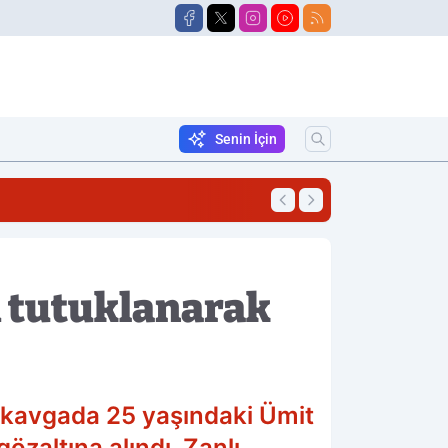
Senin İçin
23:27
Çocuk Minibüsün A
i tutuklanarak
ı kavgada 25 yaşındaki Ümit
özaltına alındı. Zanlı,