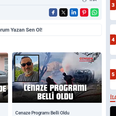
3
orum Yazan Sen Ol!
4
5
İL
Cenaze Programı Belli Oldu