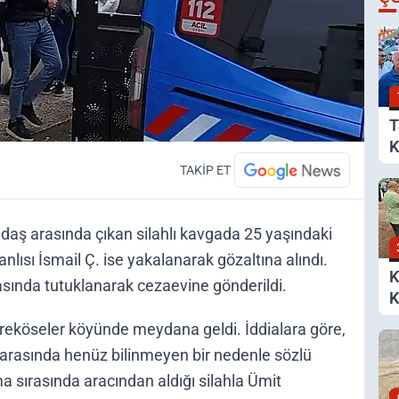
T
K
B
TAKİP ET
daş arasında çıkan silahlı kavgada 25 yaşındaki
nlısı İsmail Ç. ise yakalanarak gözaltına alındı.
asında tutuklanarak cezaevine gönderildi.
K
S
Dereköseler köyünde meydana geldi. İddialara göre,
B
. arasında henüz bilinmeyen bir nedenle sözlü
İ
ma sırasında aracından aldığı silahla Ümit