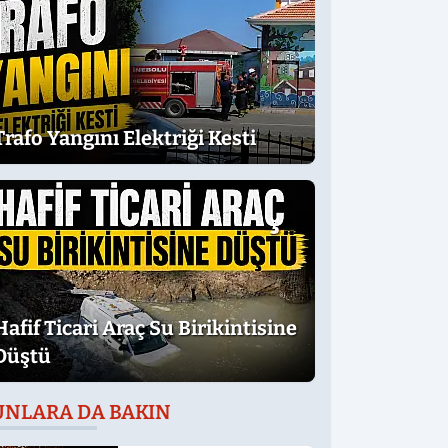
Trafo Yangını Elektriği Kesti
Hafif Ticari Araç Su Birikintisine
Düştü
UNLARA DA BAKIN