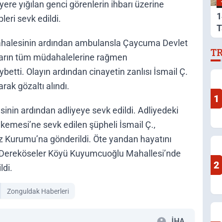
 yere yığılan genci görenlerin ihbarı üzerine
1
leri sevk edildi.
T
A
üdahalesinin ardından ambulansla Çaycuma Devlet
T
rların tüm müdahalelerine rağmen
etti. Olayın ardından cinayetin zanlısı İsmail Ç.
ak gözaltı alındı.
1
sinin ardından adliyeye sevk edildi. Adliyedeki
kemesi’ne sevk edilen şüpheli İsmail Ç.,
 Kurumu’na gönderildi. Öte yandan hayatını
ı Dereköseler Köyü Kuyumcuoğlu Mahallesi’nde
2
ldi.
Zonguldak Haberleri
İHA