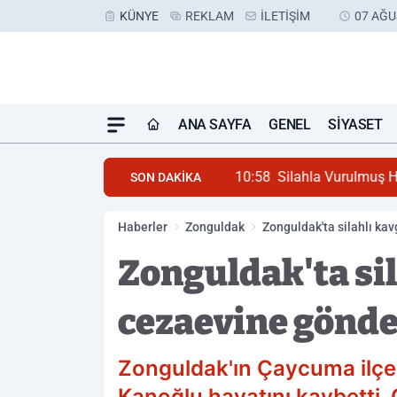
KÜNYE
REKLAM
İLETIŞIM
07 AĞU
ANA SAYFA
GENEL
SIYASET
10:58
Silahla Vurulmuş 
SON DAKİKA
Haberler
Zonguldak
Zonguldak'ta silahlı ka
Zonguldak'ta si
cezaevine gönde
Zonguldak'ın Çaycuma ilçes
Kanoğlu hayatını kaybetti. O