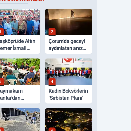
1
2
aşköprü'de Altın
Çorum'da geceyi
emer İsmail
aydınlatan anız
alaban'ın Oldu
yangını korkuttu
3
4
Kaymakam
Kadın Boksörlerin
antar'dan
‘Sırbistan Planı’
elden Etkilenen
ölgelerde
nceleme