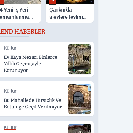
5
6
4 Yeni İş Yeri
Çankırı'da
amamlanma
alevlere teslim
şamasında
olan ev küle
REND HABERLER
döndü
Kültür
Ev Kaya Mezarı Binlerce
Yıllık Geçmişiyle
Korunuyor
Kültür
Bu Mahallede Hırsızlık Ve
Kötülüğe Geçit Verilmiyor
Kültür