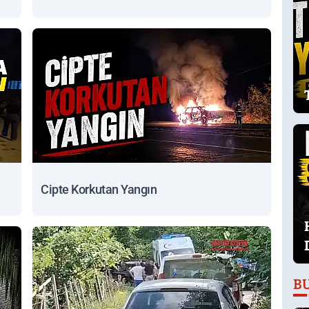
Cipte Korkutan Yangın
B