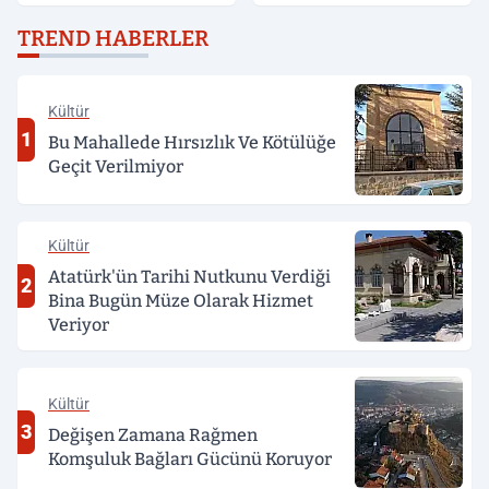
Açıklandı
Yardım etmek isteyen
genç, alkollü sürücü
TREND HABERLER
tarafından darp edildi
Kültür
1
Bu Mahallede Hırsızlık Ve Kötülüğe
Geçit Verilmiyor
Kültür
Atatürk'ün Tarihi Nutkunu Verdiği
2
Bina Bugün Müze Olarak Hizmet
Veriyor
Kültür
3
Değişen Zamana Rağmen
Komşuluk Bağları Gücünü Koruyor