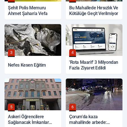
Şehit Polis Memuru
Bu Mahallede Hırsızlık Ve
Ahmet Şahan'a Vefa
Kötülüğe Geçit Verilmiyor
3
4
'Rota Maarif' 3 Milyondan
Nefes Kesen Eğitim
Fazla Ziyaret Edildi
5
6
Askeri Öğrencilere
Çorum'da kaza
Sağlanacak İmkanlar
mahallinde arbede: