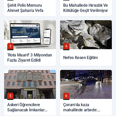
Şehit Polis Memuru
Bu Mahallede Hırsızlık Ve
Ahmet Şahan'a Vefa
Kötülüğe Geçit Verilmiyor
3
4
'Rota Maarif' 3 Milyondan
Nefes Kesen Eğitim
Fazla Ziyaret Edildi
5
6
Askeri Öğrencilere
Çorum'da kaza
Sağlanacak İmkanlar
mahallinde arbede:
Açıklandı
Yardım etmek isteyen