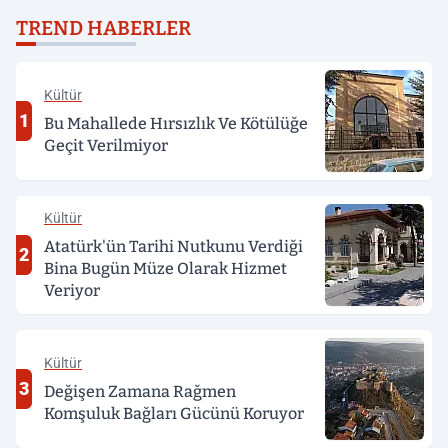
genç, alkollü sürücü
TREND HABERLER
tarafından darp edildi
Kültür
1
Bu Mahallede Hırsızlık Ve Kötülüğe
Geçit Verilmiyor
Kültür
Atatürk'ün Tarihi Nutkunu Verdiği
2
Bina Bugün Müze Olarak Hizmet
Veriyor
Kültür
3
Değişen Zamana Rağmen
Komşuluk Bağları Gücünü Koruyor