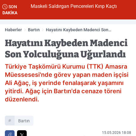
Maskeli Saldırgan Pencereleri Kırıp Kaçtı
SON
DAKİKA
Haberler
Bartın
Hayatını Kaybeden Madenci Son
Yolculuğuna Uğurlandı
Hayatını Kaybeden Madenci
Son Yolculuğuna Uğurlandı
Türkiye Taşkömürü Kurumu (TTK) Amasra
Müessesesi'nde görev yapan maden işçisi
Ali Ağaç, iş yerinde fenalaşarak yaşamını
yitirdi. Ağaç için Bartın'da cenaze töreni
düzenlendi.
Bartın
15.05.2026 18:08