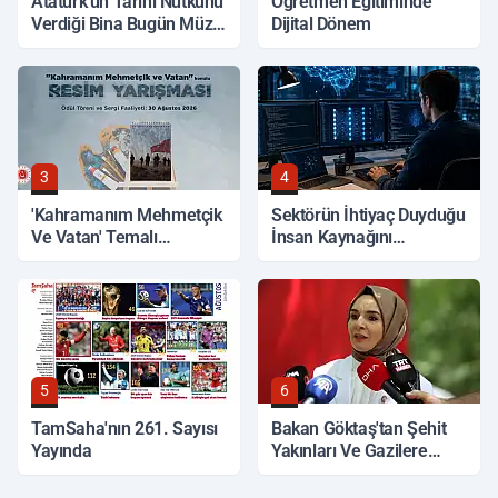
Atatürk'ün Tarihi Nutkunu
Öğretmen Eğitiminde
Verdiği Bina Bugün Müze
Dijital Dönem
Olarak Hizmet Veriyor
3
4
'Kahramanım Mehmetçik
Sektörün İhtiyaç Duyduğu
Ve Vatan' Temalı
İnsan Kaynağını
Yarışmada Oylama
Yetiştiriyor
Başladı
5
6
TamSaha'nın 261. Sayısı
Bakan Göktaş'tan Şehit
Yayında
Yakınları Ve Gazilere
Müjde