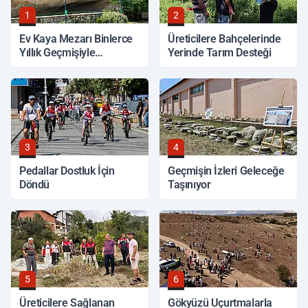
1
2
Ev Kaya Mezarı Binlerce
Üreticilere Bahçelerinde
Yıllık Geçmişiyle
Yerinde Tarım Desteği
Korunuyor
3
4
Pedallar Dostluk İçin
Geçmişin İzleri Geleceğe
Döndü
Taşınıyor
5
6
Üreticilere Sağlanan
Gökyüzü Uçurtmalarla