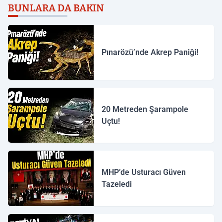
BUNLARA DA BAKIN
Pınarözü’nde Akrep Paniği!
20 Metreden Şarampole
Uçtu!
MHP’de Usturacı Güven
Tazeledi