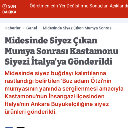
Öğretmenlerin Yer Değiştirme Sonuçları Açıklandı
SON
DAKİKA
Haberler
Genel
Midesinde Siyez Çıkan Mumya Sonrası
Kastamonu Siyezi İtalya'ya Gönderildi
Midesinde Siyez Çıkan
Mumya Sonrası Kastamonu
Siyezi İtalya'ya Gönderildi
Midesinde siyez buğdayı kalıntılarına
rastlandığı belirtilen 'Buz adam Ötzi'nin
mumyasının yanında sergilenmesi amacıyla
Kastamonu'nun İhsangazi ilçesinden
İtalya'nın Ankara Büyükelçiliğine siyez
ürünleri gönderildi.