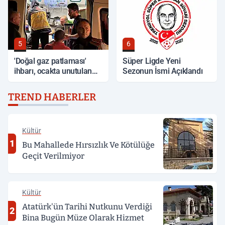
5
6
'Doğal gaz patlaması'
Süper Ligde Yeni
ihbarı, ocakta unutulan
Sezonun İsmi Açıklandı
yemek çıktı
TREND HABERLER
Kültür
1
Bu Mahallede Hırsızlık Ve Kötülüğe
Geçit Verilmiyor
Kültür
Atatürk'ün Tarihi Nutkunu Verdiği
2
Bina Bugün Müze Olarak Hizmet