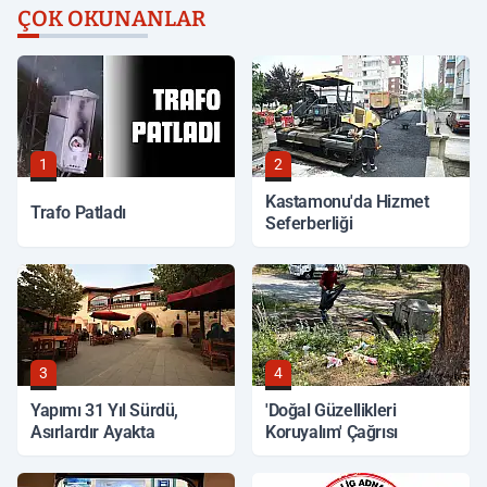
ÇOK OKUNANLAR
1
2
Kastamonu'da Hizmet
Trafo Patladı
Seferberliği
3
4
Yapımı 31 Yıl Sürdü,
'Doğal Güzellikleri
Asırlardır Ayakta
Koruyalım' Çağrısı