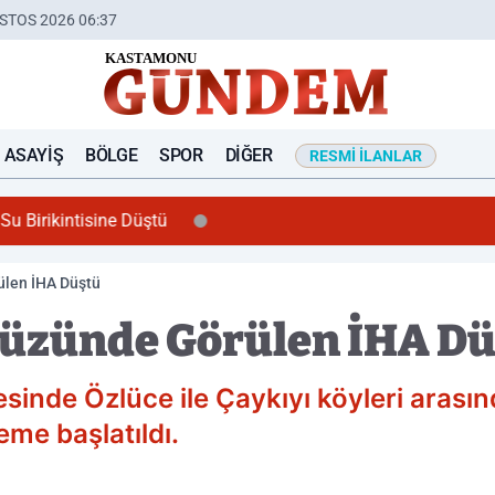
STOS 2026 06:37
ASAYIŞ
BÖLGE
SPOR
DIĞER
RESMI İLANLAR
u Birikintisine Düştü
ülen İHA Düştü
yüzünde Görülen İHA D
sinde Özlüce ile Çaykıyı köyleri arasın
eme başlatıldı.