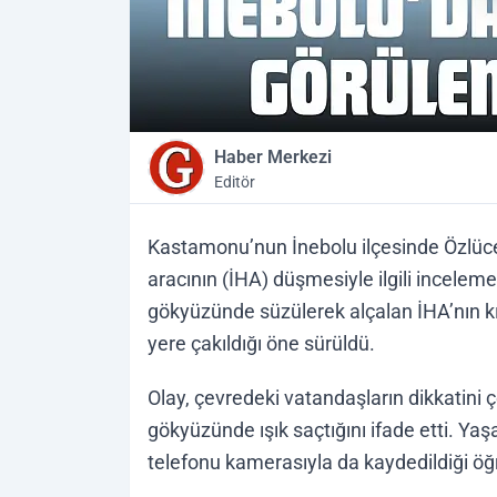
Haber Merkezi
Editör
Kastamonu’nun İnebolu ilçesinde Özlüce 
aracının (İHA) düşmesiyle ilgili inceleme
gökyüzünde süzülerek alçalan İHA’nın kıs
yere çakıldığı öne sürüldü.
Olay, çevredeki vatandaşların dikkatini
gökyüzünde ışık saçtığını ifade etti. Ya
telefonu kamerasıyla da kaydedildiği öğr