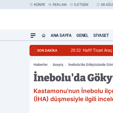
KÜNYE
REKLAM
İLETIŞIM
08 AĞU
ANA SAYFA
GENEL
SIYASET
20:32
Hafif Ticari Araç S
SON DAKİKA
Haberler
Asayiş
İnebolu'da Gökyüzünde Gör
İnebolu'da Gök
Kastamonu'nun İnebolu ilçe
(İHA) düşmesiyle ilgili incel