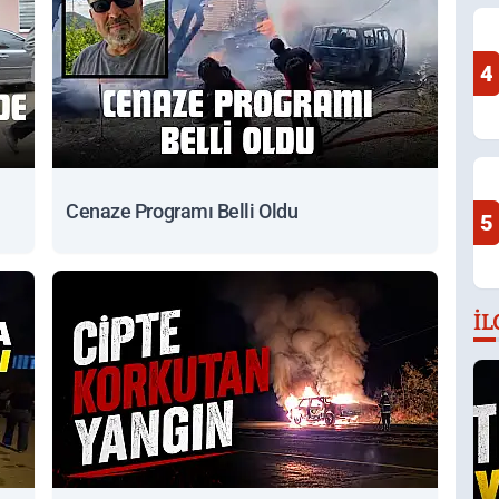
4
Cenaze Programı Belli Oldu
5
İL