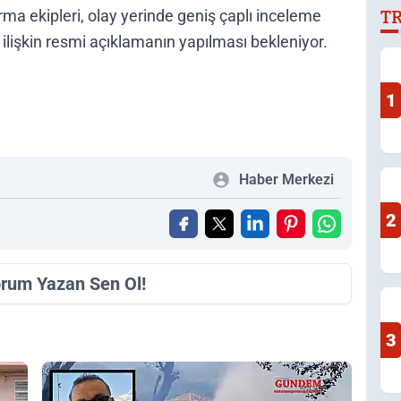
T
D
ma ekipleri, olay yerinde geniş çaplı inceleme
 ilişkin resmi açıklamanın yapılması bekleniyor.
1
Haber Merkezi
2
orum Yazan Sen Ol!
3