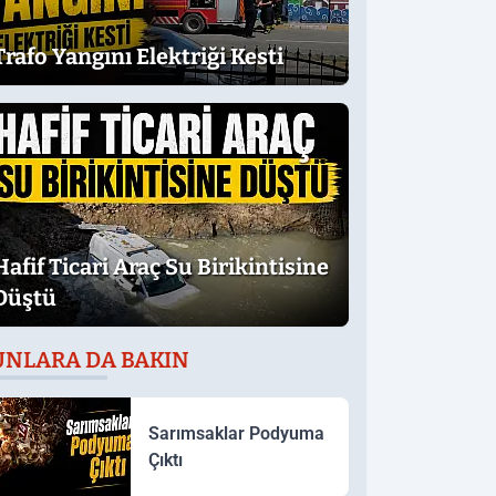
Trafo Yangını Elektriği Kesti
Hafif Ticari Araç Su Birikintisine
Düştü
UNLARA DA BAKIN
Sarımsaklar Podyuma
Çıktı