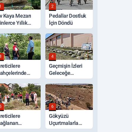
1
2
v Kaya Mezarı
Pedallar Dostluk
inlerce Yıllık
İçin Döndü
eçmişiyle
orunuyor
3
4
reticilere
Geçmişin İzleri
ahçelerinde
Geleceğe
erinde Tarım
Taşınıyor
esteği
5
6
reticilere
Gökyüzü
ağlanan
Uçurtmalarla
estekler Sahada
Renklendi