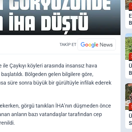
E
B
G
K
TAKİP ET
ile Çaykıyı köyleri arasında insansız hava
Ü
B
 başlatıldı. Bölgeden gelen bilgilere göre,
Y
a süre sonra büyük bir gürültüyle infilak ederek
D
 çekerken, görgü tanıkları İHA’nın düşmeden önce
şanan anların bazı vatandaşlar tarafından cep
Ü
enildi.
S
D