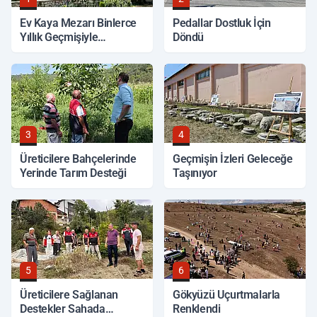
Ev Kaya Mezarı Binlerce
Pedallar Dostluk İçin
Yıllık Geçmişiyle
Döndü
Korunuyor
3
4
Üreticilere Bahçelerinde
Geçmişin İzleri Geleceğe
Yerinde Tarım Desteği
Taşınıyor
5
6
Üreticilere Sağlanan
Gökyüzü Uçurtmalarla
Destekler Sahada
Renklendi