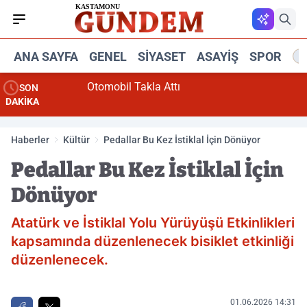
ANA SAYFA
GENEL
SIYASET
ASAYIŞ
SPOR
R
Otomobil Takla Attı
SON
DAKİKA
Haberler
Kültür
Pedallar Bu Kez İstiklal İçin Dönüyor
Pedallar Bu Kez İstiklal İçin
Dönüyor
Atatürk ve İstiklal Yolu Yürüyüşü Etkinlikleri
kapsamında düzenlenecek bisiklet etkinliği
düzenlenecek.
01.06.2026 14:31