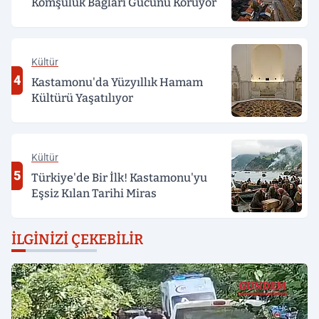
Komşuluk Bağları Gücünü Koruyor
Kültür
4
Kastamonu'da Yüzyıllık Hamam
Kültürü Yaşatılıyor
Kültür
5
Türkiye'de Bir İlk! Kastamonu'yu
Eşsiz Kılan Tarihi Miras
İLGINIZI ÇEKEBILIR