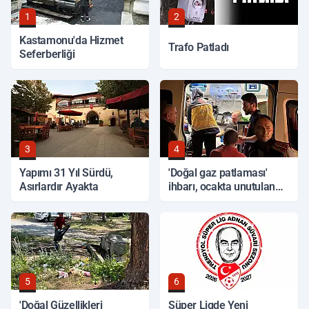
1
2
Kastamonu'da Hizmet
Trafo Patladı
Seferberliği
3
4
Yapımı 31 Yıl Sürdü,
'Doğal gaz patlaması'
Asırlardır Ayakta
ihbarı, ocakta unutulan
yemek çıktı
5
6
'Doğal Güzellikleri
Süper Ligde Yeni