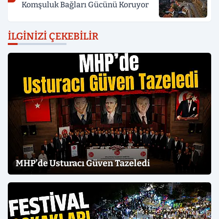
Komşuluk Bağları Gücünü Koruyor
İLGINIZI ÇEKEBILIR
MHP’de Usturacı Güven Tazeledi