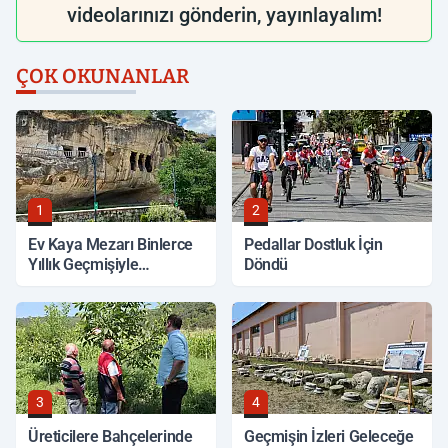
videolarınızı gönderin, yayınlayalım!
ÇOK OKUNANLAR
1
2
Ev Kaya Mezarı Binlerce
Pedallar Dostluk İçin
Yıllık Geçmişiyle
Döndü
Korunuyor
3
4
Üreticilere Bahçelerinde
Geçmişin İzleri Geleceğe