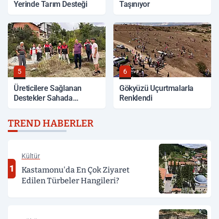
Yerinde Tarım Desteği
Taşınıyor
5
6
Üreticilere Sağlanan
Gökyüzü Uçurtmalarla
Destekler Sahada
Renklendi
Değerlendirildi
TREND HABERLER
Kültür
1
Kastamonu'da En Çok Ziyaret
Edilen Türbeler Hangileri?