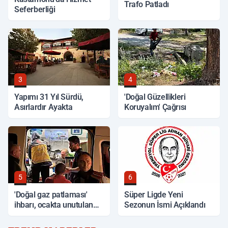
Trafo Patladı
Seferberliği
3
4
Yapımı 31 Yıl Sürdü,
'Doğal Güzellikleri
Asırlardır Ayakta
Koruyalım' Çağrısı
5
6
'Doğal gaz patlaması'
Süper Ligde Yeni
ihbarı, ocakta unutulan
Sezonun İsmi Açıklandı
yemek çıktı