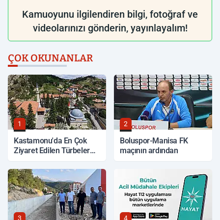
Kamuoyunu ilgilendiren bilgi, fotoğraf ve
videolarınızı gönderin, yayınlayalım!
ÇOK OKUNANLAR
1
2
Kastamonu'da En Çok
Boluspor-Manisa FK
Ziyaret Edilen Türbeler
maçının ardından
Hangileri?
3
4