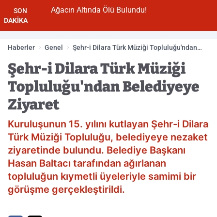
Ağacın Altında Ölü Bulundu!
SON
DAKİKA
Haberler
Genel
Şehr-i Dilara Türk Müziği Topluluğu'ndan
Belediyeye Ziyaret
Şehr-i Dilara Türk Müziği
Topluluğu'ndan Belediyeye
Ziyaret
Kuruluşunun 15. yılını kutlayan Şehr-i Dilara
Türk Müziği Topluluğu, belediyeye nezaket
ziyaretinde bulundu. Belediye Başkanı
Hasan Baltacı tarafından ağırlanan
topluluğun kıymetli üyeleriyle samimi bir
görüşme gerçekleştirildi.