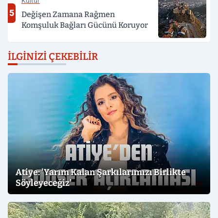
Kültür
5
Değişen Zamana Rağmen
Komşuluk Bağları Gücünü Koruyor
İLGINIZI ÇEKEBILIR
Atiye: 'Yarım Kalan Şarkılarımızı Birlikte
Söyleyeceğiz'