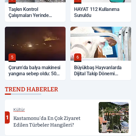
Taşkın Kontrol
HAYAT 112 Kullanıma
Çalışmaları Yerinde
Sunuldu
İncelendi
5
6
Çorum'da balya makinesi
Büyükbaş Hayvanlarda
yangına sebep oldu: 500
Dijital Takip Dönemi
dönüm anız küle döndü
Başlıyor
TREND HABERLER
Kültür
1
Kastamonu'da En Çok Ziyaret
Edilen Türbeler Hangileri?