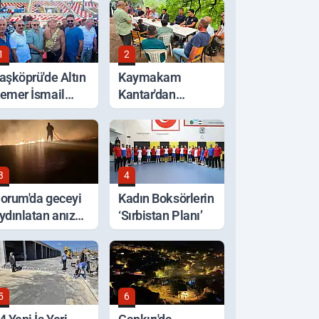
1
2
aşköprü'de Altın
Kaymakam
emer İsmail
Kantar'dan
alaban'ın Oldu
Selden Etkilenen
Bölgelerde
İnceleme
3
4
orum'da geceyi
Kadın Boksörlerin
ydınlatan anız
‘Sırbistan Planı’
angını korkuttu
5
6