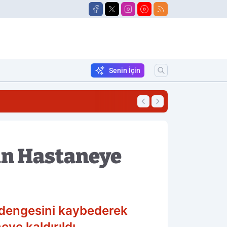
Senin İçin
18:06
Traktörün Altında 
ın Hastaneye
 dengesini kaybederek
ye kaldırıldı.