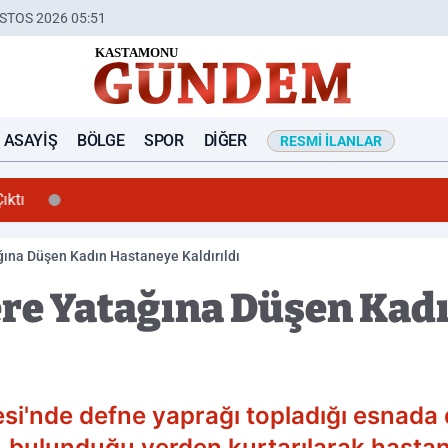
STOS 2026 05:51
ASAYIŞ
BÖLGE
SPOR
DIĞER
RESMI İLANLAR
ıktı
ğına Düşen Kadın Hastaneye Kaldırıldı
re Yatağına Düşen Kad
si'nde defne yaprağı topladığı esnada
bulunduğu yerden kurtarılarak hastane