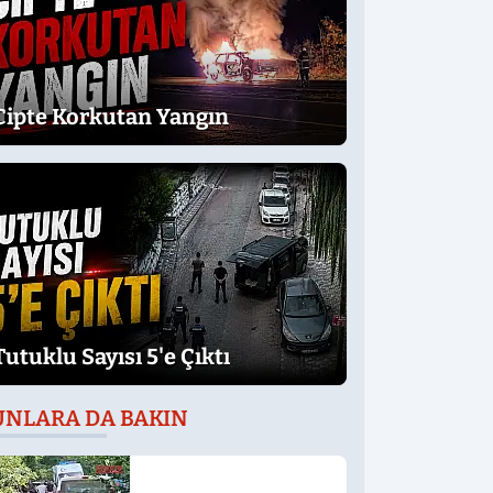
Cipte Korkutan Yangın
Tutuklu Sayısı 5'e Çıktı
UNLARA DA BAKIN