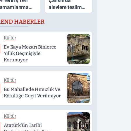
4 Yeni İş Yeri
Çankırı'da
amamlanma
alevlere teslim
şamasında
olan ev küle
REND HABERLER
döndü
Kültür
Ev Kaya Mezarı Binlerce
Yıllık Geçmişiyle
Korunuyor
Kültür
Bu Mahallede Hırsızlık Ve
Kötülüğe Geçit Verilmiyor
Kültür
Atatürk'ün Tarihi