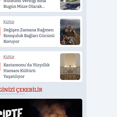
Nutkunu Verdiği Bina
Bugün Müze Olarak
Hizmet Veriyor
Kültür
Değişen Zamana Rağmen
Komşuluk Bağları Gücünü
Koruyor
Kültür
Kastamonu'da Yüzyıllık
Hamam Kültürü
Yaşatılıyor
GINIZI ÇEKEBILIR