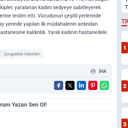
1
T
ekipler, yaralanan kadını sedyeye sabitleyerek
A
lerine teslim etti. Vücudunun çeşitli yerlerinde
T
 olay yerinde yapılan ilk müdahalenin ardından
tanesine kaldırıldı. Yaralı kadının hastanedeki
1
Zonguldak Haberleri
İHA
2
orum Yazan Sen Ol!
3