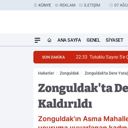
KÜNYE
REKLAM
İLETIŞIM
07 AĞU
ANA SAYFA
GENEL
SIYASET
22:33
Tutuklu Sayısı 5'e Ç
SON DAKİKA
Haberler
Zonguldak
Zonguldak'ta Dere Yata
Zonguldak'ta De
Kaldırıldı
Zonguldak'ın Asma Mahalle
uçuruma yuvarlanan kadın, 