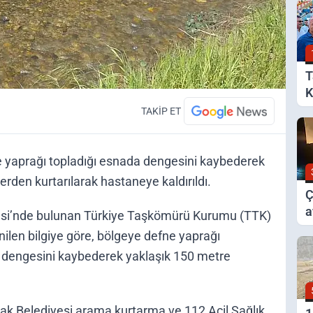
T
K
B
TAKİP ET
 yaprağı topladığı esnada dengesini kaybederek
den kurtarılarak hastaneye kaldırıldı.
Ç
a
lesi’nde bulunan Türkiye Taşkömürü Kurumu (TTK)
y
ilen bilgiye göre, bölgeye defne yaprağı
 dengesini kaybederek yaklaşık 150 metre
ak Belediyesi arama kurtarma ve 112 Acil Sağlık