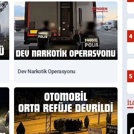
4
Dev Narkotik Operasyonu
5
İL