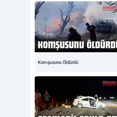
Komşusunu Öldürdü