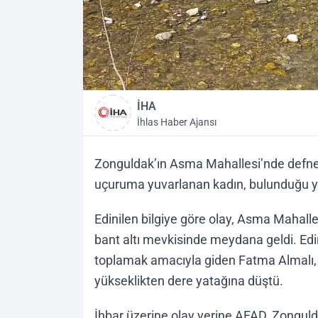
İHA
İhlas Haber Ajansı
Zonguldak’ın Asma Mahallesi’nde defne
uçuruma yuvarlanan kadın, bulunduğu yer
Edinilen bilgiye göre olay, Asma Mahal
bant altı mevkisinde meydana geldi. Edin
toplamak amacıyla giden Fatma Almalı,
yükseklikten dere yatağına düştü.
İhbar üzerine olay yerine AFAD, Zonguld