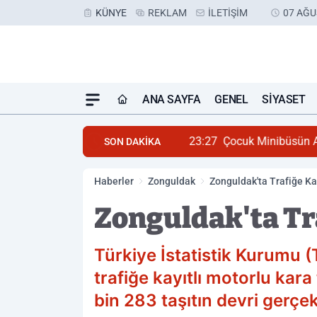
KÜNYE
REKLAM
İLETIŞIM
07 AĞU
ANA SAYFA
GENEL
SIYASET
23:27
Çocuk Minibüsün A
SON DAKİKA
Haberler
Zonguldak
Zonguldak'ta Trafiğe Kay
Zonguldak'ta Tra
Türkiye İstatistik Kurumu (T
trafiğe kayıtlı motorlu kara
bin 283 taşıtın devri gerçekl