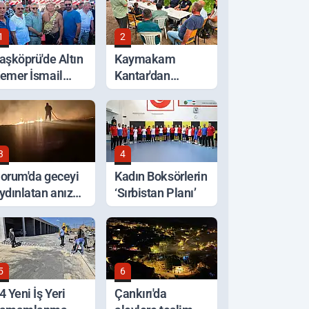
1
2
aşköprü'de Altın
Kaymakam
emer İsmail
Kantar'dan
alaban'ın Oldu
Selden Etkilenen
Bölgelerde
İnceleme
3
4
orum'da geceyi
Kadın Boksörlerin
ydınlatan anız
‘Sırbistan Planı’
angını korkuttu
5
6
4 Yeni İş Yeri
Çankırı'da