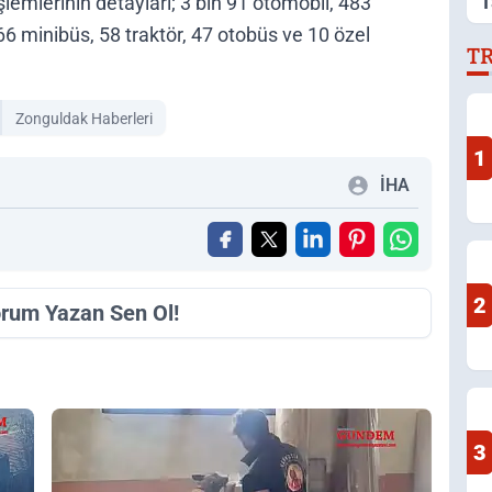
T
lemlerinin detayları; 3 bin 91 otomobil, 483
A
 minibüs, 58 traktör, 47 otobüs ve 10 özel
T
Zonguldak Haberleri
1
İHA
2
orum Yazan Sen Ol!
3