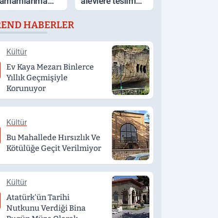
amamlanma
alevlere teslim
şamasında
olan ev küle
REND HABERLER
döndü
Kültür
Ev Kaya Mezarı Binlerce
Yıllık Geçmişiyle
Korunuyor
Kültür
Bu Mahallede Hırsızlık Ve
Kötülüğe Geçit Verilmiyor
Kültür
Atatürk'ün Tarihi
Nutkunu Verdiği Bina