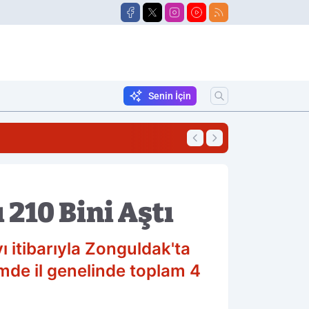
Senin İçin
23:06
Cipte Korkutan Ya
 210 Bini Aştı
ı itibarıyla Zonguldak'ta
emde il genelinde toplam 4