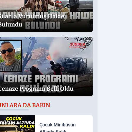
Silahla Vurulmuş Halde
Bulundu
Cenaze Programı Belli Oldu
UNLARA DA BAKIN
Çocuk Minibüsün
Altında Kaldı