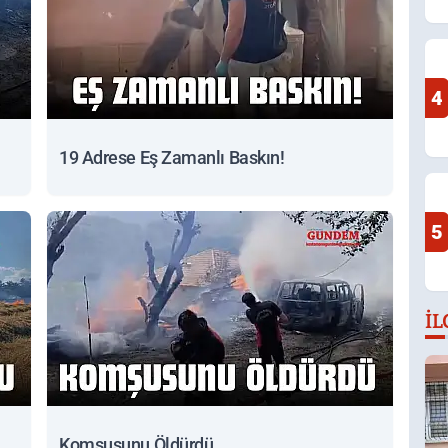
4
19 Adrese Eş Zamanlı Baskın!
5
İL
Komşusunu Öldürdü