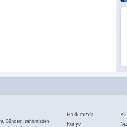
Hakkımızda
Ku
onu Gündem, şehrimizden
Künye
Giz