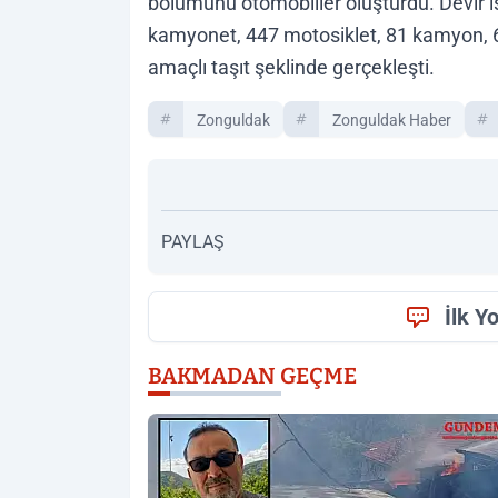
bölümünü otomobiller oluşturdu. Devir iş
kamyonet, 447 motosiklet, 81 kamyon, 66
amaçlı taşıt şeklinde gerçekleşti.
Zonguldak
Zonguldak Haber
PAYLAŞ
İlk Y
BAKMADAN GEÇME