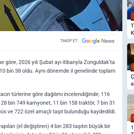
T
K
B
TAKİP ET
ne göre, 2026 yılı Şubat ayı itibarıyla Zonguldak’ta
ı 210 bin 38 oldu. Aynı dönemde il genelinde toplam
Ç
a
y
racın türlerine göre dağılımı incelendiğinde; 116
 28 bin 749 kamyonet, 11 bin 158 traktör, 7 bin 31
üs ve 722 özel amaçlı taşıt bulunduğu kaydedildi.
apılan (el değiştiren) 4 bin 283 taşıtın büyük bir
1