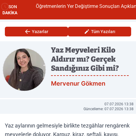
Öğretmenlerin Yer Değiştirme Sonuçları Açıklandı
SON
DAKİKA
Yazarlar
Tüm Yazıları
Yaz Meyveleri Kilo
Aldırır mı? Gerçek
Sandığınız Gibi mi?
Mervenur Gökmen
07.07.2026 13:38
Güncelleme: 07.07.2026 13:38
Yaz aylarının gelmesiyle birlikte tezgâhlar rengârenk
meyvelerle doluyor. Karpuz, kiraz, şeftali, kayısı,