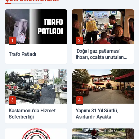
1
2
'Doğal gaz patlaması'
Trafo Patladı
ihbarı, ocakta unutulan
yemek çıktı
3
4
Kastamonu'da Hizmet
Yapımı 31 Yıl Sürdü,
Seferberliği
Asırlardır Ayakta